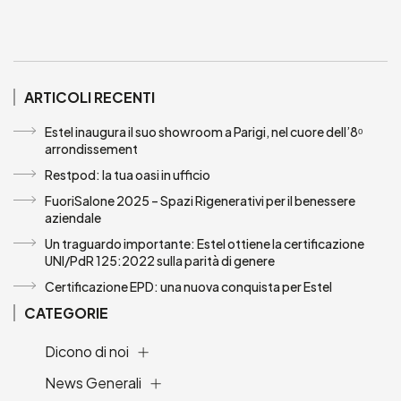
ARTICOLI RECENTI
Estel inaugura il suo showroom a Parigi, nel cuore dell’8ᵒ
arrondissement
Restpod: la tua oasi in ufficio
FuoriSalone 2025 – Spazi Rigenerativi per il benessere
aziendale
Un traguardo importante: Estel ottiene la certificazione
UNI/PdR 125:2022 sulla parità di genere
Certificazione EPD: una nuova conquista per Estel
CATEGORIE
Dicono di noi
News Generali