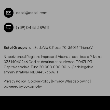
estel@estel.com
(+39) 0445 389611
Estel Group s.r.l.
Sede Via S. Rosa, 70, 36016 Thiene VI
N. iscrizione al Registro Imprese di Vicenza, cod. fisc. e P. Iva n.:
03814040246
Codice destinatario univoco: T04ZHR3 |
Capitale sociale: Euro 20.000.000,00 i.v. (Sede legale e
amministrativa) Tel. 0445-389611
Privacy Policy
Cookie Policy
Privacy Whistleblowing
powered by Lokomotiv