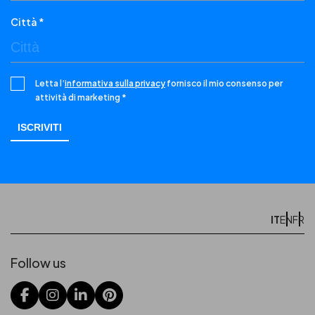
Città *
Letta l’
informativa sulla privacy
fornisco il mio consenso per
attività di marketing *
IT
EN
FR
Follow us