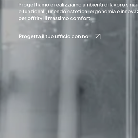
Progettiamo e realizziamo ambienti di lavoro smar
e funzionali, unendo estetica, ergonomia e innova
per offrirvi il massimo comfort.
Progetta il tuo ufficio con noi