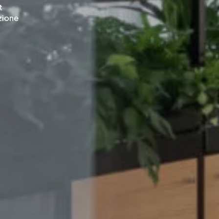
t
zione