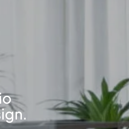
io
ign.