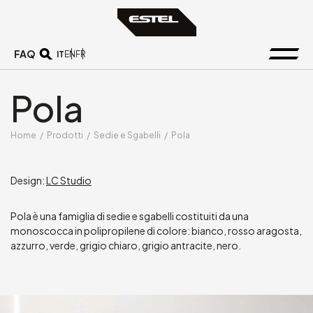
FAQ
IT
EN
FR
Pola
Home
/
Prodotti
/
Sedie e Sgabelli
/
Pola
Design:
LC Studio
Pola è una famiglia di sedie e sgabelli costituiti da una
monoscocca in polipropilene di colore: bianco, rosso aragosta,
azzurro, verde, grigio chiaro, grigio antracite, nero.