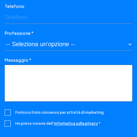
Telefono
Professione *
Messaggio *
Fornisco il mio consenso per attività di marketing
Ho preso visione dell’
informativa sulla privacy
*