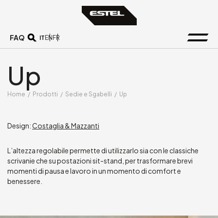
FAQ
IT
EN
FR
Up
Home
/
Prodotti
/
Sedie e Sgabelli
/
Up
Design:
Costaglia & Mazzanti
L’altezza regolabile permette di utilizzarlo sia con le classiche
scrivanie che su postazioni sit-stand, per trasformare brevi
momenti di pausa e lavoro in un momento di comfort e
benessere.