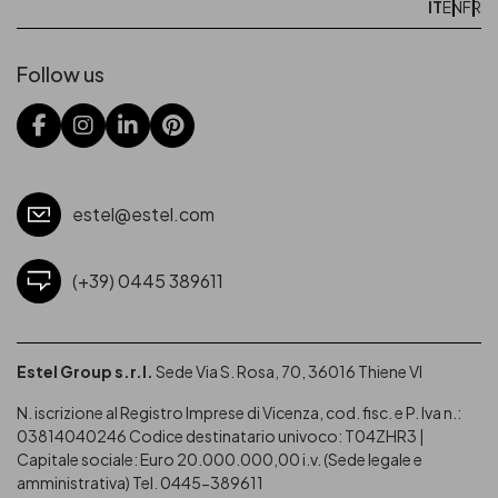
IT
EN
FR
Follow us
estel@estel.com
(+39) 0445 389611
Estel Group s.r.l.
Sede Via S. Rosa, 70, 36016 Thiene VI
N. iscrizione al Registro Imprese di Vicenza, cod. fisc. e P. Iva n.:
03814040246
Codice destinatario univoco: T04ZHR3 |
Capitale sociale: Euro 20.000.000,00 i.v. (Sede legale e
amministrativa) Tel. 0445-389611