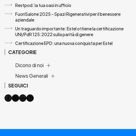
Restpod: la tua oasi in ufficio
FuoriSalone 2025 – Spazi Rigenerativi per il benessere
aziendale
Un traguardo importante: Estel ottiene la certificazione
UNI/PdR 125:2022 sulla parità di genere
Certificazione EPD: una nuova conquista per Estel
CATEGORIE
Dicono di noi
News Generali
SEGUICI
Facebook
Instagram
LinkedIn
Pinterest