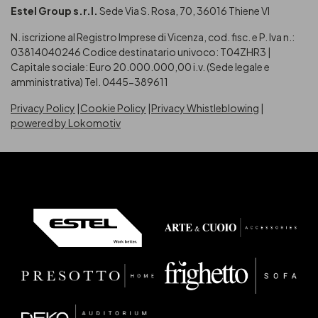
Estel Group s.r.l.
Sede Via S. Rosa, 70, 36016 Thiene VI
N. iscrizione al Registro Imprese di Vicenza, cod. fisc. e P. Iva n.:
03814040246
Codice destinatario univoco: T04ZHR3 |
Capitale sociale: Euro 20.000.000,00 i.v. (Sede legale e
amministrativa) Tel. 0445-389611
Privacy Policy
Cookie Policy
Privacy Whistleblowing
powered by Lokomotiv