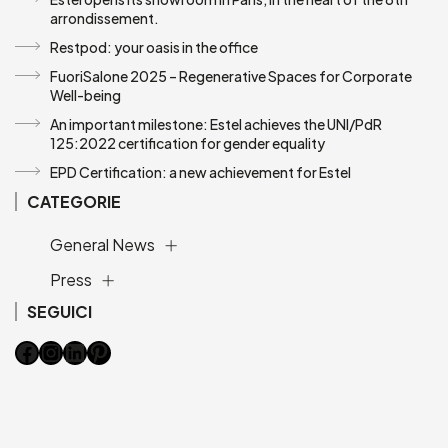
arrondissement.
Restpod: your oasis in the office
FuoriSalone 2025 – Regenerative Spaces for Corporate
Well-being
An important milestone: Estel achieves the UNI/PdR
125:2022 certification for gender equality
EPD Certification: a new achievement for Estel
CATEGORIE
General News
Press
SEGUICI
Facebook
Instagram
LinkedIn
Pinterest