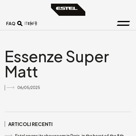
FAQ
EN
IT
FR
Essenze Super
Matt
06/05/2025
ARTICOLI RECENTI
Estel opens its showroom in Paris, in the heart of the 8th