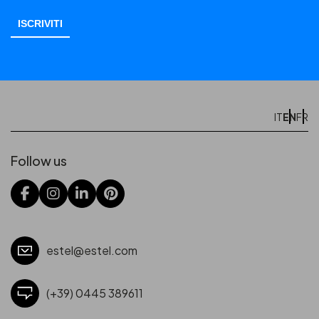
EN
IT
FR
Follow us
estel@estel.com
(+39) 0445 389611