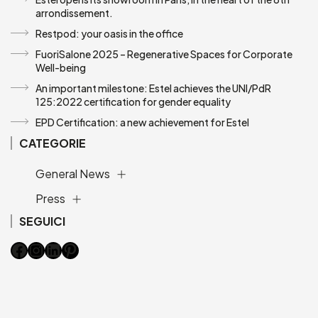
arrondissement.
Restpod: your oasis in the office
FuoriSalone 2025 – Regenerative Spaces for Corporate
Well-being
An important milestone: Estel achieves the UNI/PdR
125:2022 certification for gender equality
EPD Certification: a new achievement for Estel
CATEGORIE
General News
Press
SEGUICI
Facebook
Instagram
LinkedIn
Pinterest