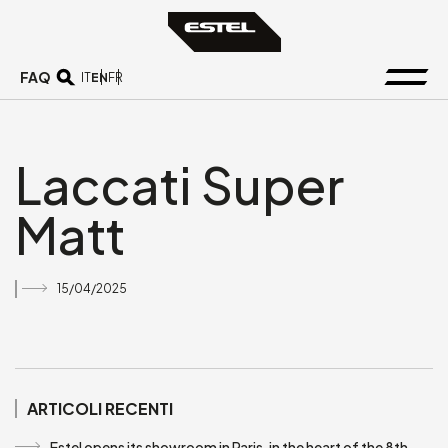
FAQ
EN
IT
FR
Laccati Super
Matt
15/04/2025
ARTICOLI RECENTI
Estel opens its showroom in Paris, in the heart of the 8th