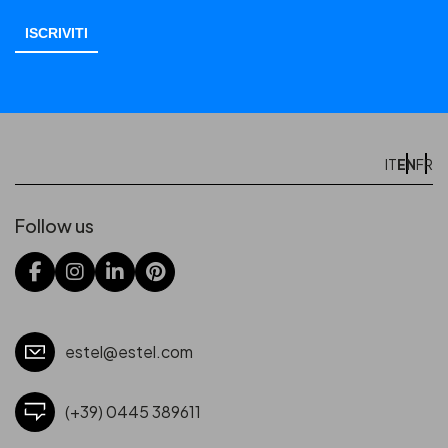
EN
IT
FR
Follow us
estel@estel.com
(+39) 0445 389611