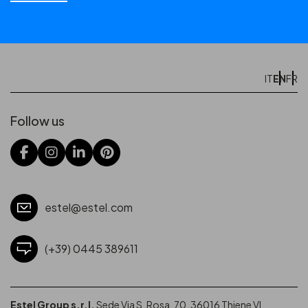
EN
IT
FR
Follow us
estel@estel.com
(+39) 0445 389611
Estel Group s.r.l.
Sede Via S. Rosa, 70, 36016 Thiene VI