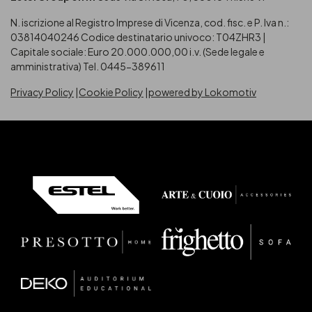
N. iscrizione al Registro Imprese di Vicenza, cod. fisc. e P. Iva n.:
03814040246
Codice destinatario univoco: T04ZHR3 |
Capitale sociale: Euro 20.000.000,00 i.v. (Sede legale e
amministrativa) Tel. 0445-389611
Privacy Policy
Cookie Policy
powered by Lokomotiv