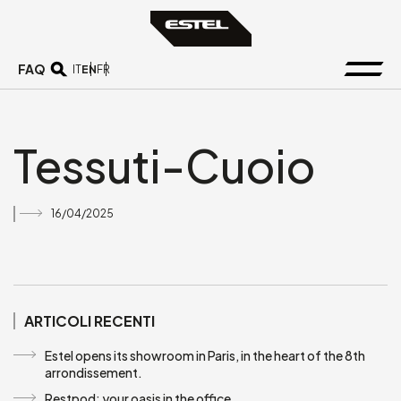
FAQ
EN
IT
FR
Tessuti-Cuoio
16/04/2025
ARTICOLI RECENTI
Estel opens its showroom in Paris, in the heart of the 8th
arrondissement.
Restpod: your oasis in the office