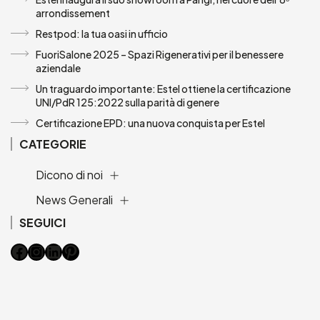
arrondissement
Restpod: la tua oasi in ufficio
FuoriSalone 2025 – Spazi Rigenerativi per il benessere
aziendale
Un traguardo importante: Estel ottiene la certificazione
UNI/PdR 125:2022 sulla parità di genere
Certificazione EPD: una nuova conquista per Estel
CATEGORIE
Dicono di noi
News Generali
SEGUICI
Facebook
Instagram
LinkedIn
Pinterest