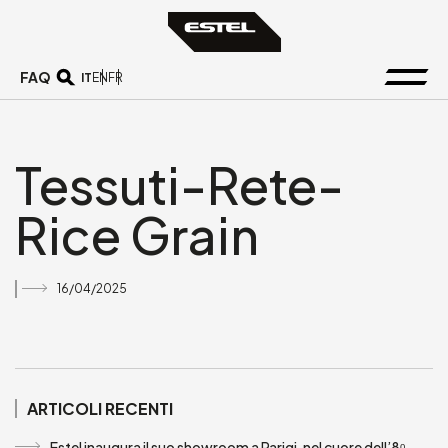
FAQ
IT
EN
FR
Tessuti-Rete-
Rice Grain
16/04/2025
ARTICOLI RECENTI
Estel inaugura il suo showroom a Parigi, nel cuore dell’8ᵒ