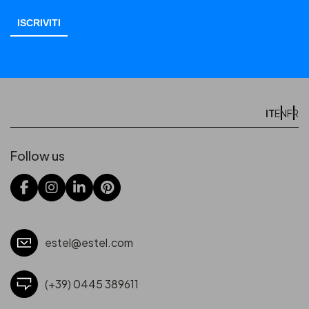
IT
EN
FR
Follow us
estel@estel.com
(+39) 0445 389611