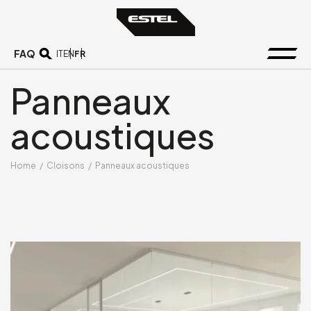
FAQ
FR
IT
EN
Panneaux
acoustiques
Home
/
Cloisons
/
Panneaux acoustiques