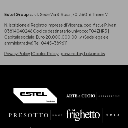
Estel Group s.r.l.
Sede Via S. Rosa, 70, 36016 Thiene VI
N. iscrizione al Registro Imprese di Vicenza, cod. fisc. e P. Iva n.:
03814040246
Codice destinatario univoco: T04ZHR3 |
Capitale sociale: Euro 20.000.000,00 i.v. (Sede legale e
amministrativa) Tel. 0445-389611
Privacy Policy
Cookie Policy
powered by Lokomotiv