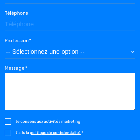
Téléphone
Profession *
Message *
Je consens aux activités marketing
J’ai lu la
politique de confidentialité
*