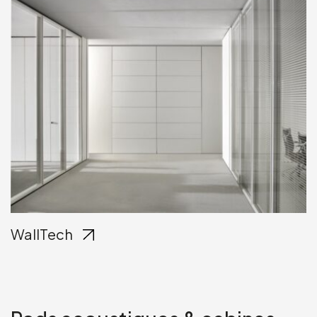
WallTech