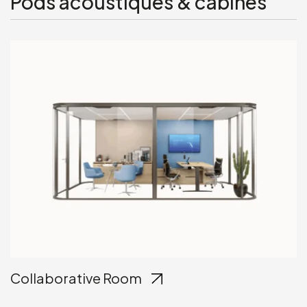
Pods acoustiques & cabines
Collaborative Room