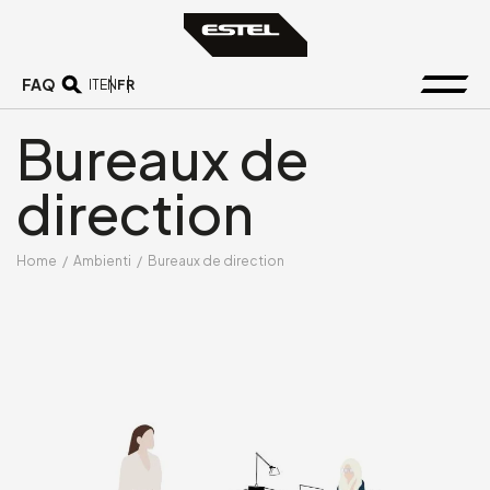
FAQ
FR
IT
EN
Bureaux de
direction
Home
/
Ambienti
/
Bureaux de direction