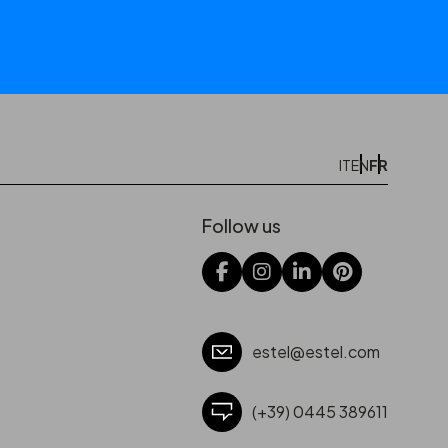
FR
IT
EN
Follow us
estel@estel.com
(+39) 0445 389611