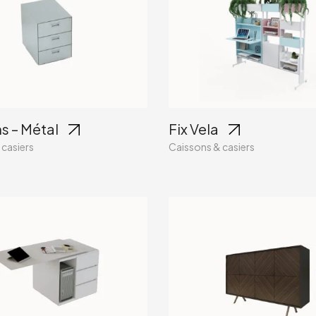
s – Métal
Fix Vela
 casiers
Caissons & casiers