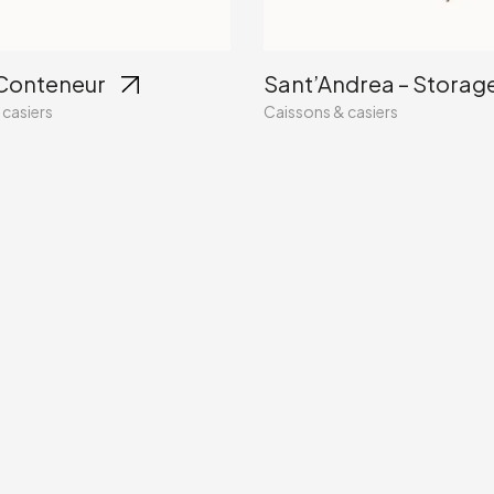
Conteneur
Sant’Andrea – Storag
 casiers
Caissons & casiers