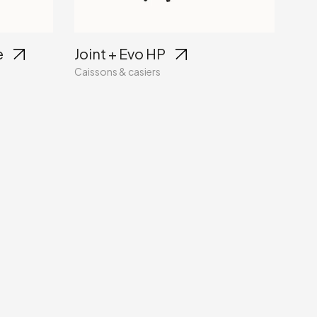
e
Joint + Evo HP
Caissons & casiers