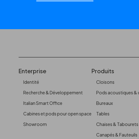
Enterprise
Produits
Identité
Cloisons
Recherche & Développement
Pods acoustiques & 
Italian Smart Office
Bureaux
Cabines et pods pour open space
Tables
Showroom
Chaises & Tabourets
Canapés & Fauteuils