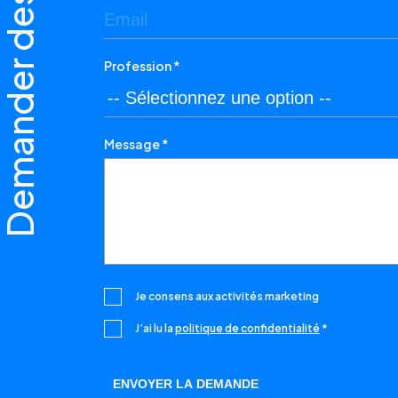
emander des informations
Profession *
Message *
Je consens aux activités marketing
J’ai lu la
politique de confidentialité
*