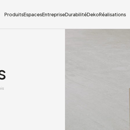
Produits
Espaces
Entreprise
Durabilité
Deko
Réalisations
s
ois