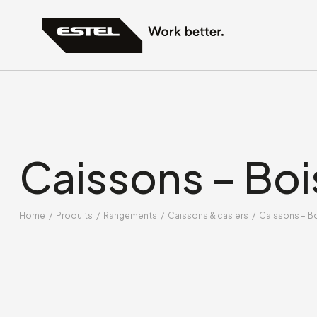
Caissons – Boi
Home
/
Produits
/
Rangements
/
Caissons & casiers
/
Caissons – B