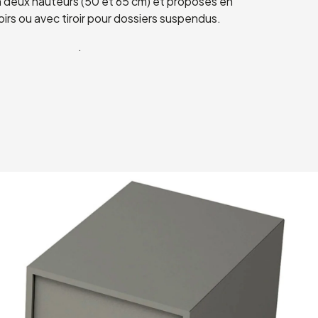
n deux hauteurs (50 et 65 cm) et proposés en
roirs ou avec tiroir pour dossiers suspendus.
.