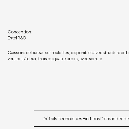
Conception:
Estel R&D
Caissons de bureau sur roulettes, disponibles avec structure en b
versions à deux, trois ou quatre tiroirs, avec serrure.
Détails techniques
Finitions
Demander des