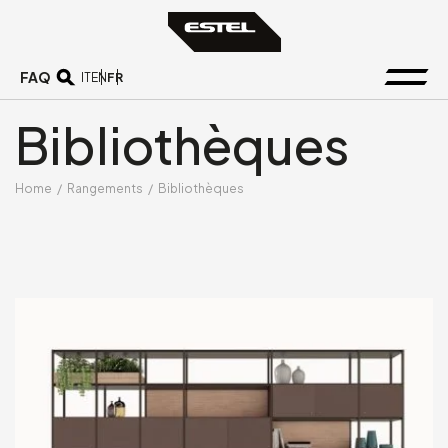
FAQ
FR
IT
EN
Bibliothèques
Home
/
Rangements
/
Bibliothèques