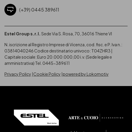
(+39) 0445 389611
Estel Group s.r.l.
Sede Via S. Rosa, 70, 36016 Thiene VI
N. iscrizione al Registro Imprese di Vicenza, cod. fisc. e P. Iva n.:
03814040246
Codice destinatario univoco: T04ZHR3 |
Capitale sociale: Euro 20.000.000,00 i.v. (Sede legale e
amministrativa) Tel. 0445-389611
Privacy Policy
Cookie Policy
powered by Lokomotiv