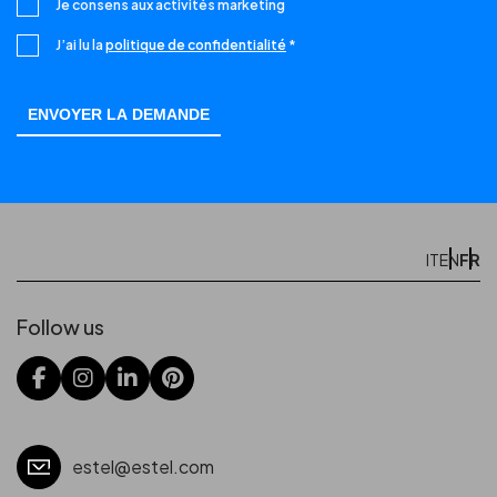
Je consens aux activités marketing
J’ai lu la
politique de confidentialité
*
FR
IT
EN
Follow us
estel@estel.com