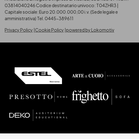
03814040246
Codice destinatario univoco: T04ZHR3 |
Capitale sociale: Euro 20.000.000,00 i.v. (Sede legale e
amministrativa) Tel. 0445-389611
Privacy Policy
Cookie Policy
powered by Lokomotiv