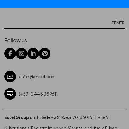
FR
IT
EN
Follow us
estel@estel.com
(+39) 0445 389611
Estel Group s.r.l.
Sede Via S. Rosa, 70, 36016 Thiene VI
N. iscrizione al Registro Imprese di Vicenza, cod. fisc. e P. Iva n.: