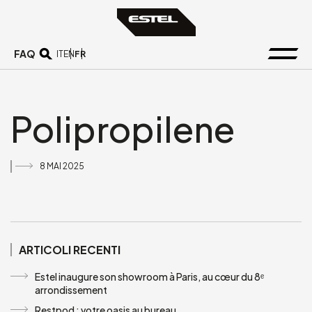
FAQ
FR
IT
EN
Polipropilene
8 MAI 2025
ARTICOLI RECENTI
Estel inaugure son showroom à Paris, au cœur du 8ᵉ
arrondissement
Restpod : votre oasis au bureau