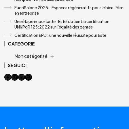
FuoriSalone 2025 – Espaces régénératifs pour le bien-être
en entreprise
Une étape importante : Estel obtient la certification
UNI/PdR 125:2022 sur l’égalité des genres
Certification EPD : une nouvelle réussite pour Este
CATEGORIE
Non catégorisé
SEGUICI
Facebook
Instagram
LinkedIn
Pinterest