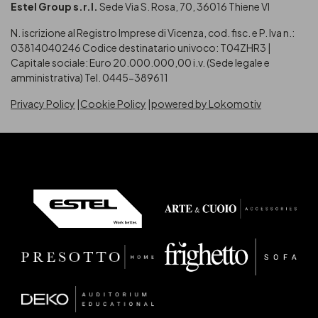
Estel Group s.r.l.
Sede Via S. Rosa, 70, 36016 Thiene VI
N. iscrizione al Registro Imprese di Vicenza, cod. fisc. e P. Iva n.:
03814040246
Codice destinatario univoco: T04ZHR3 |
Capitale sociale: Euro 20.000.000,00 i.v. (Sede legale e
amministrativa) Tel. 0445-389611
Privacy Policy
Cookie Policy
powered by Lokomotiv