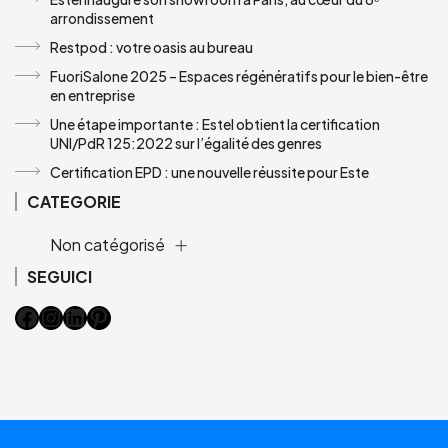
arrondissement
Restpod : votre oasis au bureau
FuoriSalone 2025 – Espaces régénératifs pour le bien-être
en entreprise
Une étape importante : Estel obtient la certification
UNI/PdR 125:2022 sur l’égalité des genres
Certification EPD : une nouvelle réussite pour Este
CATEGORIE
Non catégorisé
SEGUICI
Facebook
Instagram
LinkedIn
Pinterest