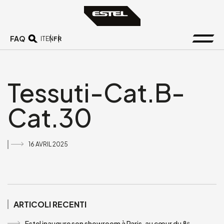
FAQ
FR
IT
EN
Tessuti-Cat.B-
Cat.30
16 AVRIL 2025
ARTICOLI RECENTI
Estel inaugure son showroom à Paris, au cœur du 8ᵉ