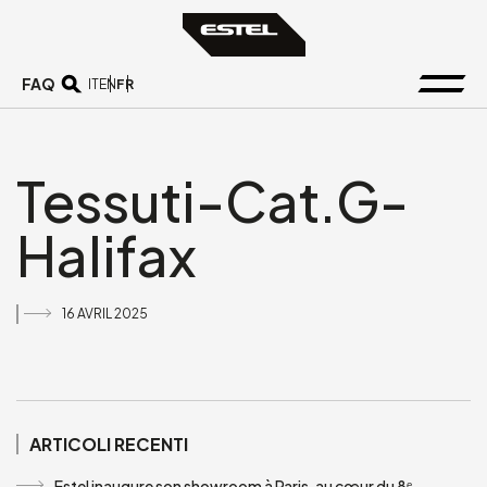
FAQ
FR
IT
EN
Tessuti-Cat.G-
Halifax
16 AVRIL 2025
ARTICOLI RECENTI
Estel inaugure son showroom à Paris, au cœur du 8ᵉ