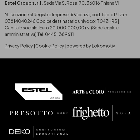
Estel Group s.r.l.
Sede Via S. Rosa, 70, 36016 Thiene VI
N. iscrizione al Registro Imprese di Vicenza, cod. fisc. e P. Iva n.:
03814040246
Codice destinatario univoco: T04ZHR3 |
Capitale sociale: Euro 20.000.000,00 i.v. (Sede legale e
amministrativa) Tel. 0445-389611
Privacy Policy
Cookie Policy
powered by Lokomotiv