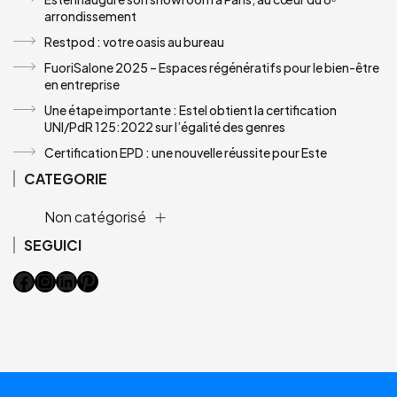
arrondissement
Restpod : votre oasis au bureau
FuoriSalone 2025 – Espaces régénératifs pour le bien-être
en entreprise
Une étape importante : Estel obtient la certification
UNI/PdR 125:2022 sur l’égalité des genres
Certification EPD : une nouvelle réussite pour Este
CATEGORIE
Non catégorisé
SEGUICI
Facebook
Instagram
LinkedIn
Pinterest