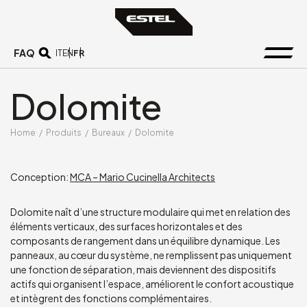
FAQ
FR
IT
EN
Dolomite
Home
/
Produits
/
Bureaux
/
Dolomite
Conception:
MCA – Mario Cucinella Architects
Dolomite naît d’une structure modulaire qui met en relation des
éléments verticaux, des surfaces horizontales et des
composants de rangement dans un équilibre dynamique. Les
panneaux, au cœur du système, ne remplissent pas uniquement
une fonction de séparation, mais deviennent des dispositifs
actifs qui organisent l’espace, améliorent le confort acoustique
et intègrent des fonctions complémentaires.