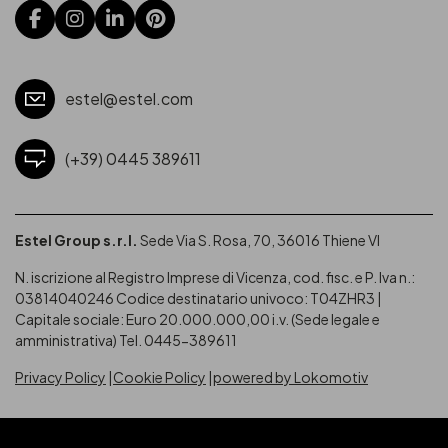
estel@estel.com
(+39) 0445 389611
Estel Group s.r.l.
Sede Via S. Rosa, 70, 36016 Thiene VI
N. iscrizione al Registro Imprese di Vicenza, cod. fisc. e P. Iva n.:
03814040246
Codice destinatario univoco: T04ZHR3 |
Capitale sociale: Euro 20.000.000,00 i.v. (Sede legale e
amministrativa) Tel. 0445-389611
Privacy Policy
Cookie Policy
powered by Lokomotiv