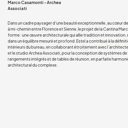
Marco Casamonti – Archea
Associati
Dans un cadre paysager d’une beauté exceptionnelle, au cœur des
à mi-chemin entre Florence et Sienne, le projet de la Cantina Marc
forme : une œuvre architecturale qui allie tradition et innovation, 
dans un équilibre mesuré et profond. Estel a contribué à la défini
intérieurs du bureau, en collaborant étroitement avec l’archite
et le studio Archea Associati, pour la conception de systèmes de
rangements intégrés et de tables de réunion, en parfaite harmoni
architectural du complexe.