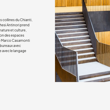
 collines du Chianti,
hesi Antinori prend
nature et culture,
tion des espaces
cte Marco Casamonti
 bureaux avec
e avec le langage