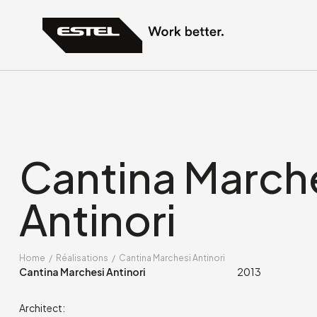
Cantina March
Antinori
Home
/
Réalisations
/
Cantina Marchesi Antinori
Cantina Marchesi Antinori
2013
Architect: