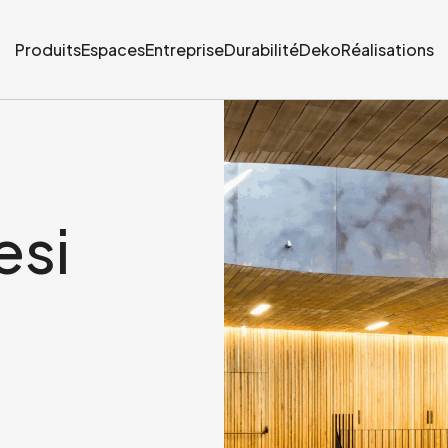
Produits
Espaces
Entreprise
Durabilité
Deko
Réalisations
esi