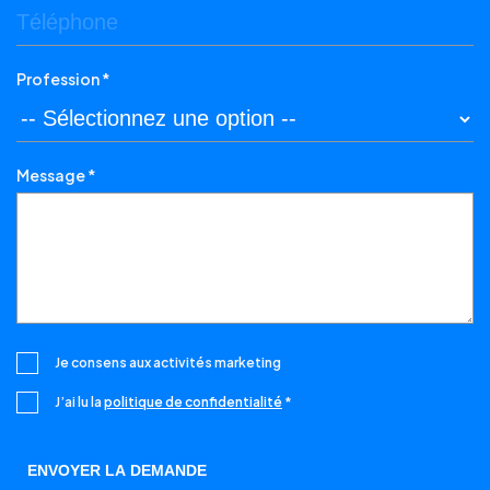
Profession *
Message *
Je consens aux activités marketing
J’ai lu la
politique de confidentialité
*