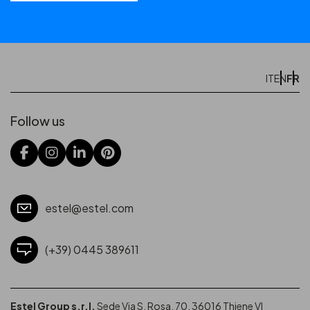
FR
IT
EN
Follow us
estel@estel.com
(+39) 0445 389611
Estel Group s.r.l.
Sede Via S. Rosa, 70, 36016 Thiene VI