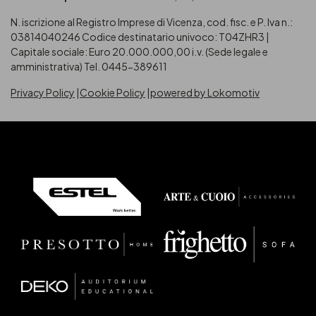
N. iscrizione al Registro Imprese di Vicenza, cod. fisc. e P. Iva n.:
03814040246
Codice destinatario univoco: T04ZHR3 |
Capitale sociale: Euro 20.000.000,00 i.v. (Sede legale e
amministrativa) Tel. 0445-389611
Privacy Policy
Cookie Policy
powered by Lokomotiv