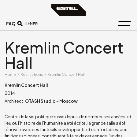
FAQ
FR
IT
EN
Kremlin Concert
Hall
Home
/
Réalisations
/
Kremlin Concert Hall
Kremlin Concert Hall
2014
Architect:
OTASH Studio - Moscow
Centre de la vie politique russe depuis de nombreuses années, et
lieu où l’histoire de l’humanité a été écrite, la grande salle a été
rénovée avec des fauteuils enveloppants et confortables, aux
finitions soignées, contribuant à faire de cet espace l’un des