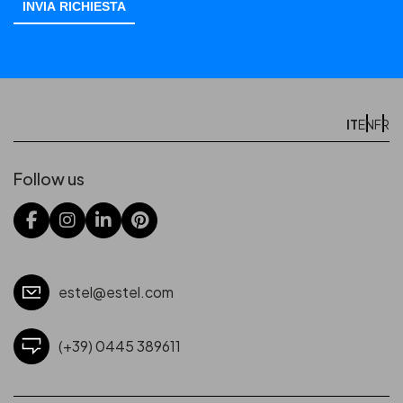
IT
EN
FR
Follow us
estel@estel.com
(+39) 0445 389611