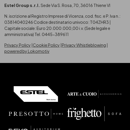
Estel Group s.r.l.
Sede Via S. Rosa, 70, 36016 Thiene VI
N. iscrizione al Registro Imprese di Vicenza, cod. fisc. e P. Iva n.:
03814040246
Codice destinatario univoco: T04ZHR3 |
Capitale sociale: Euro 20.000.000,00 i.v. (Sede legale e
amministrativa) Tel. 0445-389611
Privacy Policy
Cookie Policy
Privacy Whistleblowing
powered by Lokomotiv