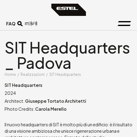
FAQ
IT
EN
FR
SIT Headquarters
_ Padova
Home
/
Realizzazioni
/
SIT Headquarters
SIT Headquarters
2024
Architect:
Giuseppe Tortato Architetti
Photo Credits:
Carola Merello
Il nuovo headquarters di SIT è molto più di un edificio: è il risultato
di una visione ambiziosa che unisce rigenerazione urbana e