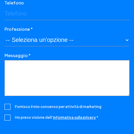
Telefono
Professione *
Messaggio *
Fornisco il mio consenso per attività di marketing
Ho preso visione dell’
informativa sulla privacy
*